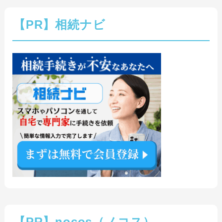
【PR】相続ナビ
【PR】nocos（ノコス）