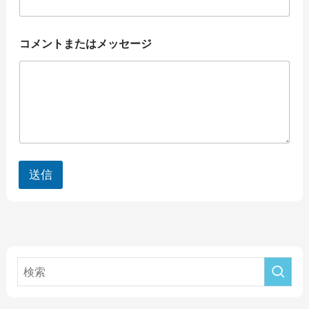
ト
ま
た
コメントまたはメッセージ
は
メ
ッ
セ
ー
ジ
メ
ー
ル
ア
送信
ド
レ
ス