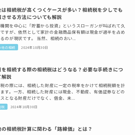
金は相続税が高くつくケースが多い？相続税を少しでも
減させる方法についても解説
融機関を中心に「貯蓄から投資」というスローガンが叫ばれて久
いですが、依然として家計の金融商品保有額は現金が過半を占め
るのが現状です。 当然、相続のおい...
の他の相続
2024年10月30日
債を相続する際の相続税はどうなる？必要な手続きにつ
て解説
続税の際には、相続した財産に一定の税率をかけて相続税額を計
します。一方、相続した財産には現金、不動産、有価証券などの
スとなる財産だけでなく、借金、未...
続税
2024年10月30日
地の相続税計算に関わる「路線価」とは？