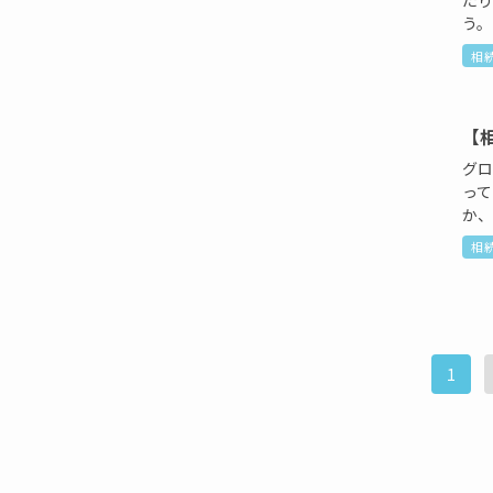
た
う。
相
【
グ
っ
か、
相
1