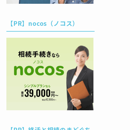
【PR】nocos（ノコス）
【PR】終活と相続のまどぐち