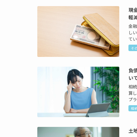
現
軽
金
し
てい
そ
負
い
相
算
プラ
相
土