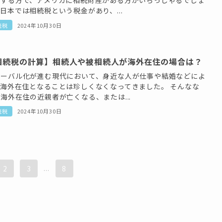
りする方で、アメリカに相続財産がある方がいらっしゃるでしょ
日本では相続税という税金があり、...
続税
2024年10月30日
相続税の計算】相続人や被相続人が海外在住の場合は？
ローバル化が進む現代において、身近な人が仕事や結婚などによ
て海外在住となることは珍しくなくなってきました。 そんなな
海外在住の近親者が亡くなる、または...
続税
2024年10月30日
2
3
...
8