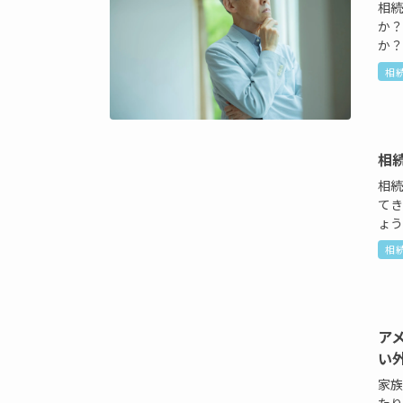
相
か
か？
相
相
相
て
ょう
相
ア
い
家