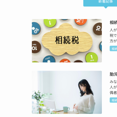
新着記事
相
人
税で
方が
相
胎
み
人
偶者
相